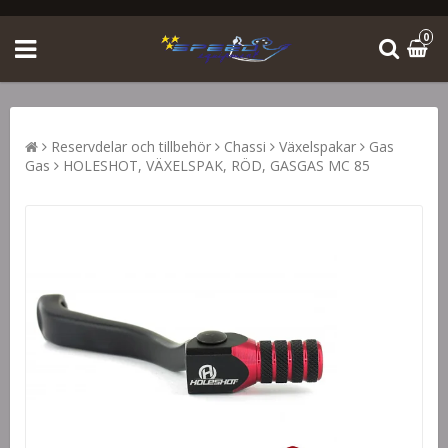
0
Reservdelar och tillbehör
Chassi
Växelspakar
Gas
Gas
HOLESHOT, VÄXELSPAK, RÖD, GASGAS MC 85