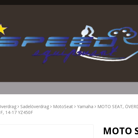
verdrag
Sadelöverdrag
MotoSeat
Yamaha
MOTO SEAT, ÖVERDR
F, 14-17 YZ450F
MOTO S