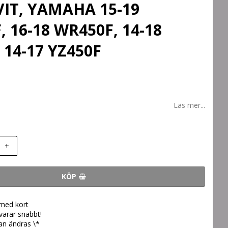
VIT, YAMAHA 15-19
 16-18 WR450F, 14-18
 14-17 YZ450F
Läs mer...
+
KÖP
 med kort
svarar snabbt!
an ändras \*