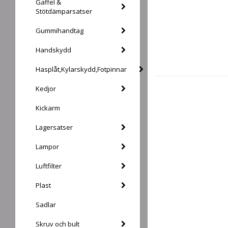
Gaffel &
Stötdämparsatser
Gummihandtag
Handskydd
Hasplåt,Kylarskydd,Fotpinnar
Kedjor
Kickarm
Lagersatser
Lampor
Luftfilter
Plast
Sadlar
Skruv och bult