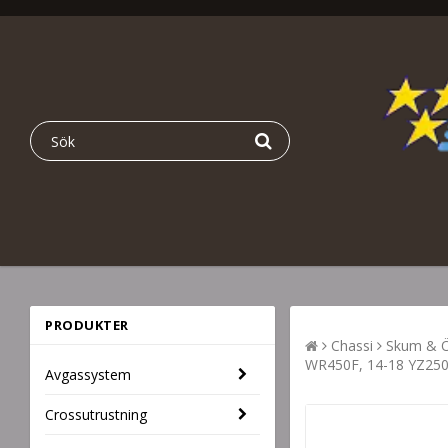
PRODUKTER
Chassi
Skum & Ö
WR450F, 14-18 YZ250
Avgassystem
Crossutrustning