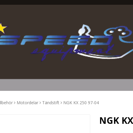
llbehör
Motordelar
Tändstift
NGK KX 250 97-04
NGK KX