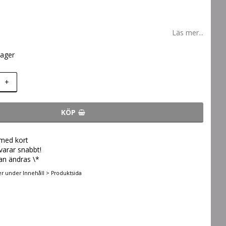
Läs mer...
lager
+
KÖP
 med kort
svarar snabbt!
an ändras \*
er under Innehåll > Produktsida