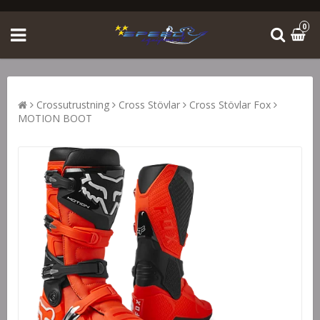
0
Crossutrustning
Cross Stövlar
Cross Stövlar Fox
MOTION BOOT