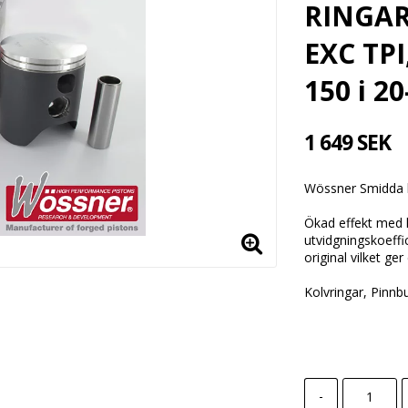
RINGAR
EXC TPI
150 i 20
1 649 SEK
Wössner Smidda 
Ökad effekt med 
utvidgningskoeffic
original vilket ge
Kolvringar, Pinnbu
-