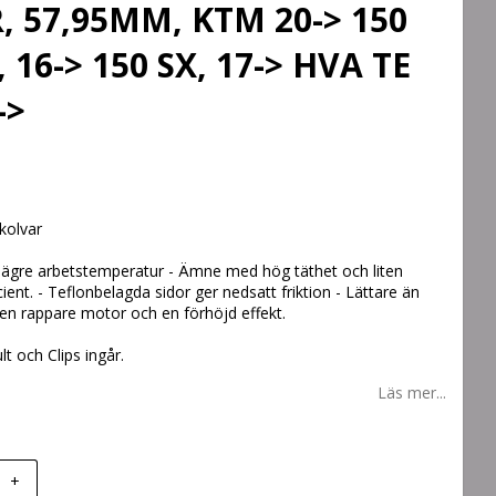
, 57,95MM, KTM 20-> 150
, 16-> 150 SX, 17-> HVA TE
->
kolvar
lägre arbetstemperatur - Ämne med hög täthet och liten
ient. - Teflonbelagda sidor ger nedsatt friktion - Lättare än
r en rappare motor och en förhöjd effekt.
lt och Clips ingår.
Läs mer...
+