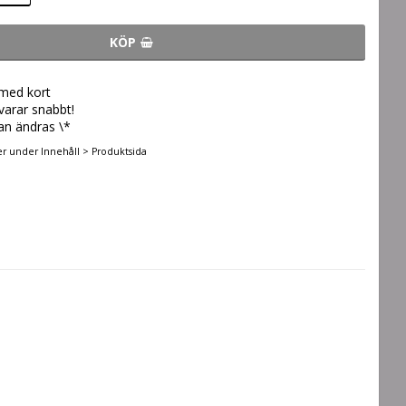
KÖP
 med kort
svarar snabbt!
an ändras \*
er under Innehåll > Produktsida