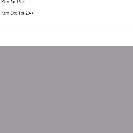
Ktm Sx 16->
Ktm Exc Tpi 20->