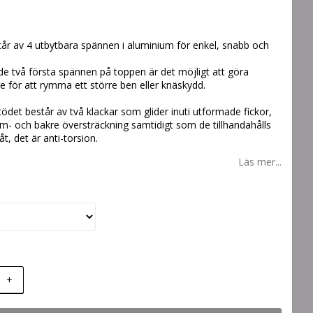
år av 4 utbytbara spännen i aluminium för enkel, snabb och
de två första spännen på toppen är det möjligt att göra
 för att rymma ett större ben eller knäskydd.
tödet består av två klackar som glider inuti utformade fickor,
ram- och bakre översträckning samtidigt som de tillhandahålls
t, det är anti-torsion.
Läs mer...
+