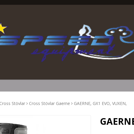
Cross Stövlar
Cross Stövlar Gaerne
GAERNE, GX1 EVO, VUXEN,
GAERNE