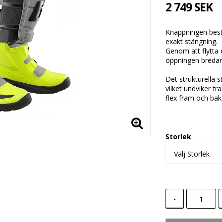
2 749 SEK
Knäppningen best
exakt stängning.
Genom att flytta 
öppningen bredare
Det strukturella s
vilket undviker f
flex fram och bakå
Storlek
-