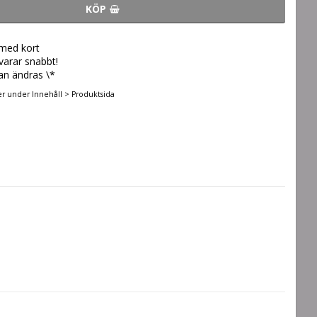
KÖP
 med kort
svarar snabbt!
an ändras \*
er under Innehåll > Produktsida