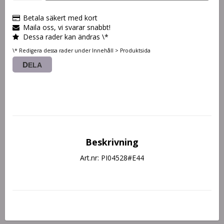
Betala säkert med kort
Maila oss, vi svarar snabbt!
Dessa rader kan ändras \*
\* Redigera dessa rader under Innehåll > Produktsida
DELA
Beskrivning
Art.nr: PI04528#E44