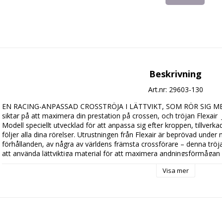
Beskrivning
Art.nr: 29603-130
EN RACING-ANPASSAD CROSSTRÖJA I LÄTTVIKT, SOM RÖR SIG MED DI
siktar på att maximera din prestation på crossen, och tröjan Flexair  Je
Modell speciellt utvecklad för att anpassa sig efter kroppen, tillverkad
följer alla dina rörelser. Utrustningen från Flexair är beprövad under
förhållanden, av några av världens främsta crossförare – denna tröja
att använda lättviktiga material för att maximera andningsförmågan oc
Jersey en oslagbar körupplevelse eftersom den håller dig rörlig och sv
Visa mer
huvudmaterial av TruDri™-tyg leder snabbt bort fukt och svett från kro
torr. Ärmar med aktiv passform och ledade insnitt ger en nära passf
perforeringar över hela ärmarna ger ökad ventilation. Kör varv efter 
– Flexair  Jersey är där och ger dig en oslagbar rörlighet.