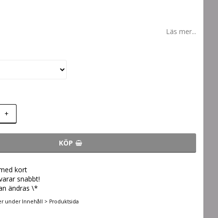
Läs mer...
+
KÖP
 med kort
svarar snabbt!
an ändras \*
er under Innehåll > Produktsida