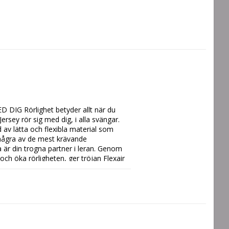
G Rörlighet betyder allt när du 
rsey rör sig med dig, i alla svängar. 
 av lätta och flexibla material som 
 några av de mest krävande 
 är din trogna partner i leran. Genom 
h öka rörligheten, ger tröjan Flexair  
al när du ger järnet. Tröjans 
ppen, så att du håller dig sval och 
orm i körposition, medan laserskurna 
varv i hettan medan du är sval och lugn 