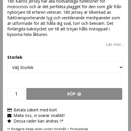
180 Kairos Jersey har alla nödvändiga funktioner för
motocross och är det perfekta plagget för den som går från
nybörjare till erfaren veteran. 180 Jersey är tillverkad av
fukttransporterande tyg och ventilerande meshpaneler som
är utformade för att hålla dig sval, torr och bekväm. Det
förlängda bakstycket ser till att tröjan hålls instoppad i
byxorna hela åkturen.
Läs mer...
Storlek
KÖP
Betala säkert med kort
Maila oss, vi svarar snabbt!
Dessa rader kan ändras \*
\* Redigera dessa rader under Innehåll > Produktsida