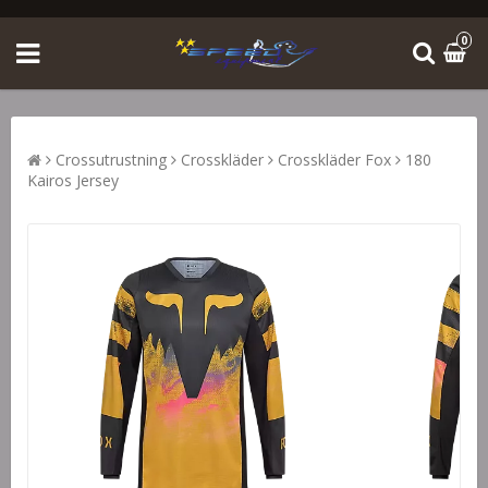
0
Crossutrustning
Crosskläder
Crosskläder Fox
180
Kairos Jersey