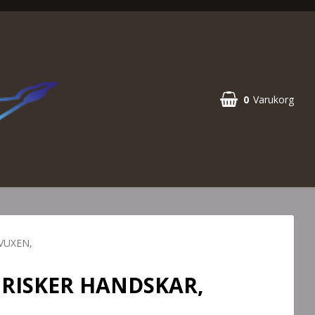
0
Varukorg
Din varukorg är tom
VUXEN,
BRISKER HANDSKAR,
,