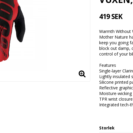
419 SEK
Warmth Without 
Mother Nature has
keep you going fa
block out damp, c
control of your bi
Features
Single-layer Cla
Lightly insulated
Silicone printed 
Reflective graphic
Moisture-wicking m
TPR wrist closure
Integrated tech-
Storlek