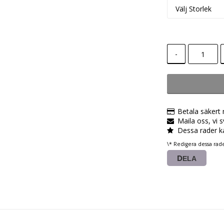
-
Betala säkert
Maila oss, vi 
Dessa rader k
\* Redigera dessa rad
DELA