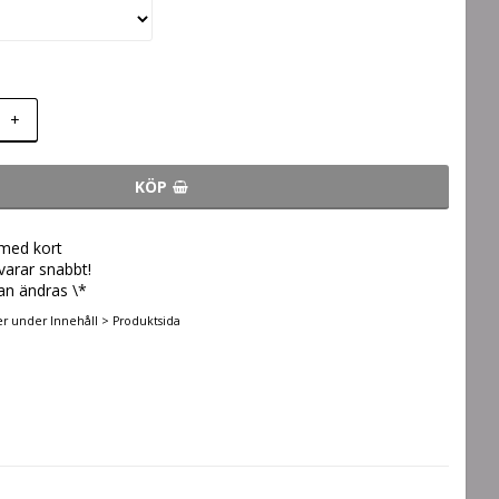
+
KÖP
 med kort
svarar snabbt!
an ändras \*
er under Innehåll > Produktsida