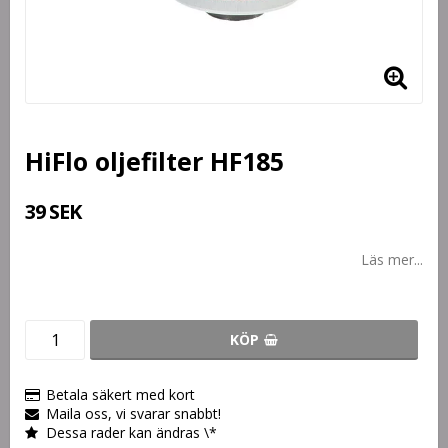
HiFlo oljefilter HF185
39 SEK
Läs mer...
KÖP
Betala säkert med kort
Maila oss, vi svarar snabbt!
Dessa rader kan ändras \*