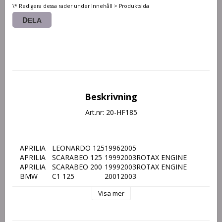
\* Redigera dessa rader under Innehåll > Produktsida
DELA
Beskrivning
Art.nr: 20-HF185
APRILIA
LEONARDO 125
1996
2005
APRILIA
SCARABEO 125
1999
2003
ROTAX ENGINE
APRILIA
SCARABEO 200
1999
2003
ROTAX ENGINE
BMW
C1 125
2001
2003
BMW
C1 200
2002
2003
Visa mer
PEUGEOT
CITYSTAR 125
2011
2018
PEUGEOT
ELYSEO 125
1999
2004
PEUGEOT
ELYSEO 150
2001
2003