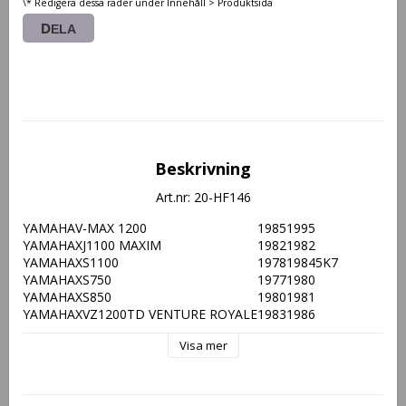
\* Redigera dessa rader under Innehåll > Produktsida
DELA
Beskrivning
Art.nr: 20-HF146
YAMAHA
V-MAX 1200
1985
1995
YAMAHA
XJ1100 MAXIM
1982
1982
YAMAHA
XS1100
1978
1984
5K7
YAMAHA
XS750
1977
1980
YAMAHA
XS850
1980
1981
YAMAHA
XVZ1200TD VENTURE ROYALE
1983
1986
YAMAHA
XVZ1300TD VENTURE ROYALE
1985
1988
Visa mer