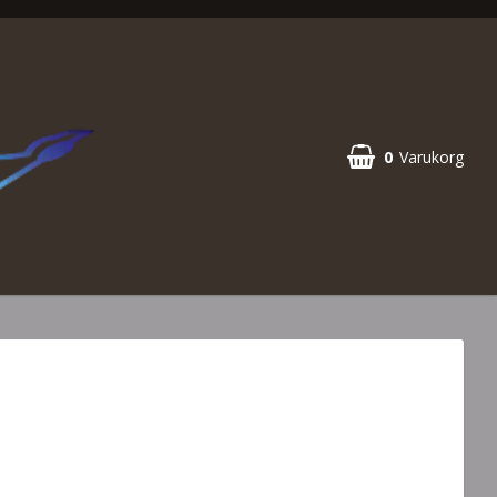
0
Varukorg
Din varukorg är tom