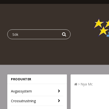
PRODUKTER
Nya Mc
Avgassystem
Crossutrustning