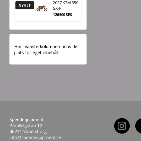
2027 KTM 350
NYHET
SX-F
126 500 SEK
Här i vänsterkolumnen finns det
plats för eget innehåll.
Speedequipment
Parallelgatan 12
46231 Vänersborg
info@speedequipment.se