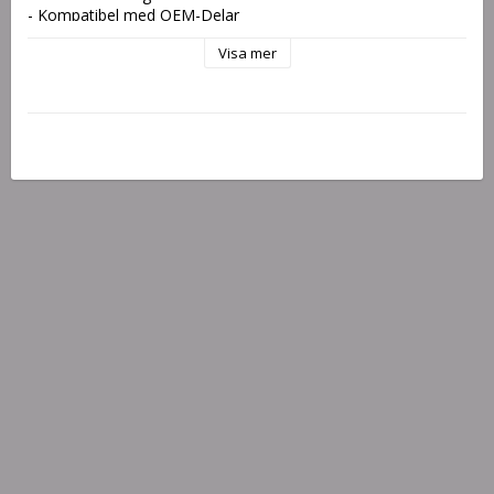
- Kompatibel med OEM-Delar
- Designad och tillverkad för att uppfylla eller överträffa OEM-
Visa mer
specifikationer och -standarder