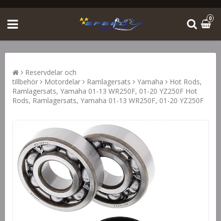
0
Reservdelar och
tillbehör
Motordelar
Ramlagersats
Yamaha
Hot Rods,
Ramlagersats, Yamaha 01-13 WR250F, 01-20 YZ250F Hot
Rods, Ramlagersats, Yamaha 01-13 WR250F, 01-20 YZ250F