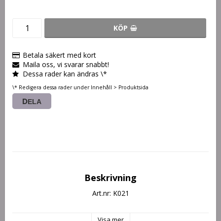
KÖP
Betala säkert med kort
Maila oss, vi svarar snabbt!
Dessa rader kan ändras \*
\* Redigera dessa rader under Innehåll > Produktsida
DELA
Beskrivning
Art.nr: K021
Visa mer