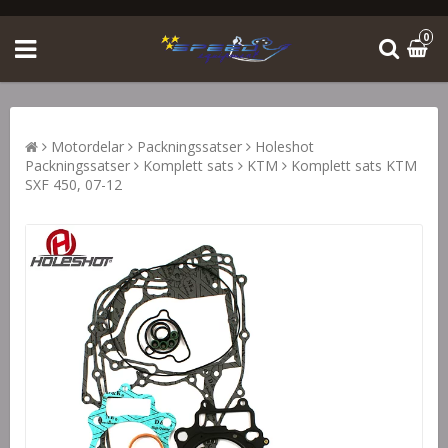
0
Motordelar
Packningssatser
Holeshot
Packningssatser
Komplett sats
KTM
Komplett sats KTM
SXF 450, 07-12