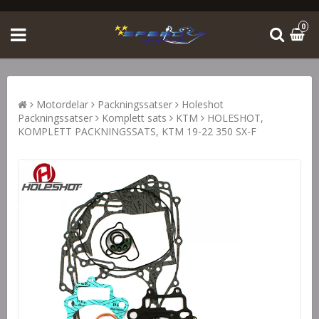
0
Motordelar
Packningssatser
Holeshot
Packningssatser
Komplett sats
KTM
HOLESHOT,
KOMPLETT PACKNINGSSATS, KTM 19-22 350 SX-F