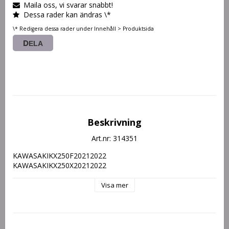
Maila oss, vi svarar snabbt!
Dessa rader kan ändras \*
\* Redigera dessa rader under Innehåll > Produktsida
DELA
Beskrivning
Art.nr: 314351
KAWASAKI
KX250F
2021
2022
KAWASAKI
KX250X
2021
2022
Visa mer