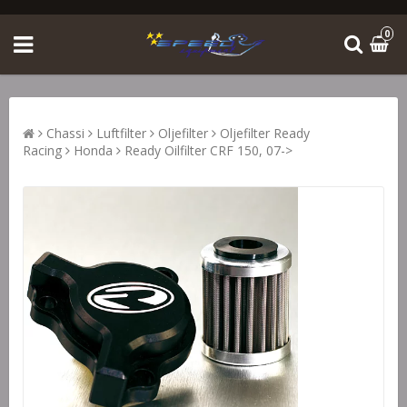
0
Chassi
Luftfilter
Oljefilter
Oljefilter Ready
Racing
Honda
Ready Oilfilter CRF 150, 07->