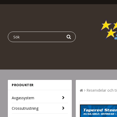
PRODUKTER
Reservdelar och ti
Avgassystem
Crossutrustning