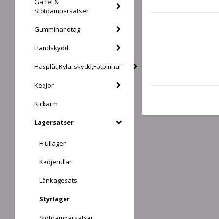
Gaffel &
Stötdämparsatser
Gummihandtag
Handskydd
Hasplåt,Kylarskydd,Fotpinnar
Kedjor
Kickarm
Lagersatser
Hjullager
Kedjerullar
Länkagesats
Styrlager
Stötdämparsatser