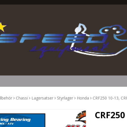
llbehör
Chassi
Lagersatser
Styrlager
Honda
CRF250 10-13, CR
CRF250 