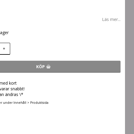
Läs mer...
lager
+
KÖP
 med kort
svarar snabbt!
an ändras \*
er under Innehåll > Produktsida