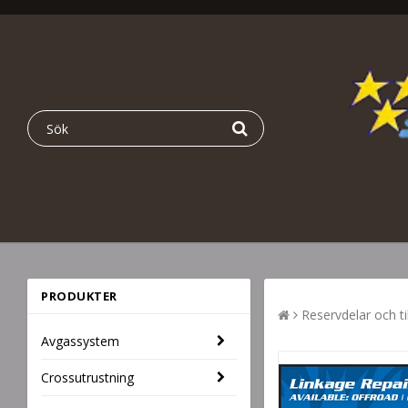
PRODUKTER
Reservdelar och ti
Avgassystem
Crossutrustning