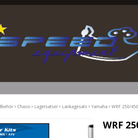
llbehör
Chassi
Lagersatser
Länkagesats
Yamaha
WRF 250/450
WRF 250