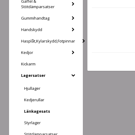
Gaffel &
Stötdämparsatser
Gummihandtag
Handskydd
Hasplåt,Kylarskydd,Fotpinnar
Kedjor
Kickarm
Lagersatser
Hjullager
Kedjerullar
Länkagesats
Styrlager
Stötdämparsatser