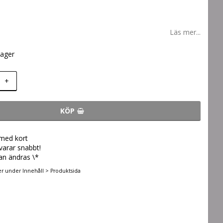
Läs mer...
lager
+
KÖP
 med kort
svarar snabbt!
an ändras \*
er under Innehåll > Produktsida