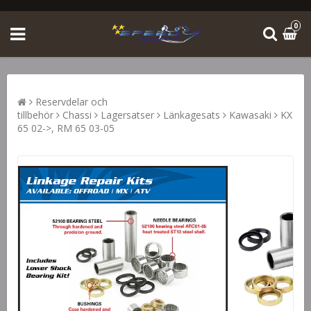
0
Reservdelar och
tillbehör
Chassi
Lagersatser
Länkagesats
Kawasaki
KX
65 02->, RM 65 03-05