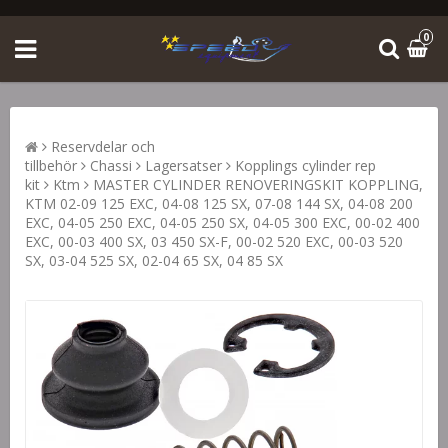
0
Reservdelar och
tillbehör
Chassi
Lagersatser
Kopplings cylinder rep
kit
Ktm
MASTER CYLINDER RENOVERINGSKIT KOPPLING,
KTM 02-09 125 EXC, 04-08 125 SX, 07-08 144 SX, 04-08 200
EXC, 04-05 250 EXC, 04-05 250 SX, 04-05 300 EXC, 00-02 400
EXC, 00-03 400 SX, 03 450 SX-F, 00-02 520 EXC, 00-03 520
SX, 03-04 525 SX, 02-04 65 SX, 04 85 SX