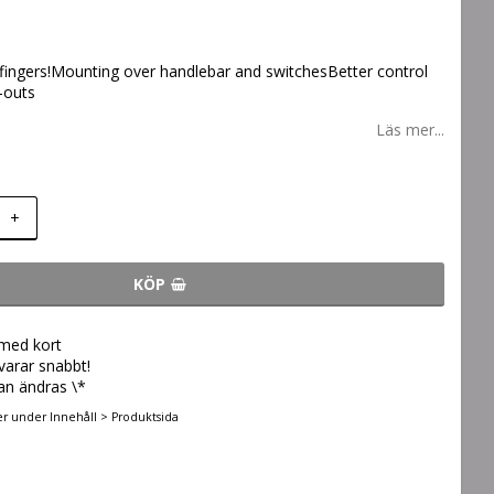
 fingers!Mounting over handlebar and switchesBetter control
e-outs
Läs mer...
+
KÖP
 med kort
svarar snabbt!
an ändras \*
er under Innehåll > Produktsida