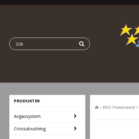
PRODUKTER
Ktm Powerwear
Avgassystem
Crossutrustning