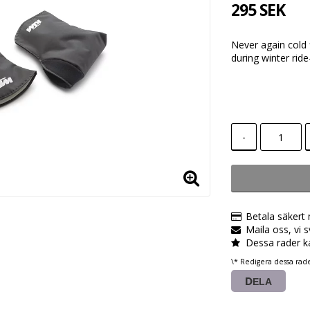
295 SEK
Never again cold
during winter rid
-
Betala säkert
Maila oss, vi 
Dessa rader k
\* Redigera dessa rad
DELA