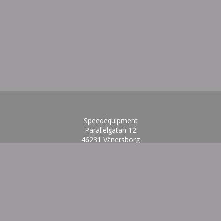
Speedequipment
Parallelgatan 12
46231 Vänersborg
info@speedequipment.se
0521-61808
Formulär för ångerätt
197407315592