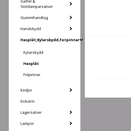
Gaffel &
Stötdämparsatser
Gummihandtag
Handskydd
Hasplåt,Kylarskydd,Fotpinnar
Kylarskydd
Hasplåt
Fotpinnar
Kedjor
Kickarm
Lagersatser
Lampor