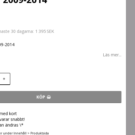
1 395 SEK
enaste 30 dagarna
09-2014
Läs mer...
+
KÖP
 med kort
svarar snabbt!
an ändras \*
er under Innehåll > Produktsida