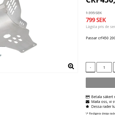
1 395 SEK
799 SEK
Lägsta pris de s
Passar crf450 20
-
Betala säkert
Maila oss, vi 
Dessa rader k
\* Redigera dessa rad