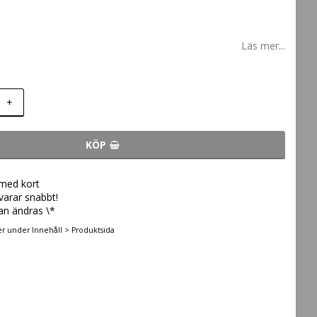
Läs mer...
+
KÖP
 med kort
svarar snabbt!
an ändras \*
er under Innehåll > Produktsida