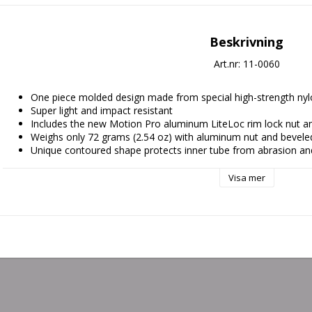
Beskrivning
Art.nr: 11-0060
One piece molded design made from special high-strength ny
Super light and impact resistant
Includes the new Motion Pro aluminum LiteLoc rim lock nut a
Weighs only 72 grams (2.54 oz) with aluminum nut and bevel
Unique contoured shape protects inner tube from abrasion an
Unique angled and tapered ribs locks tire securely to rim
Our testing shows these rim locks are 10 to 20 percent strong
Visa mer
only half the weight
Recommended tightening torque on nut is 10 lb/ft