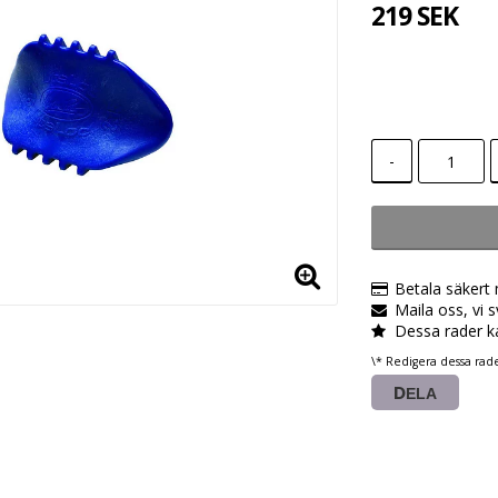
219 SEK
-
Betala säkert
Maila oss, vi 
Dessa rader k
\* Redigera dessa rad
DELA