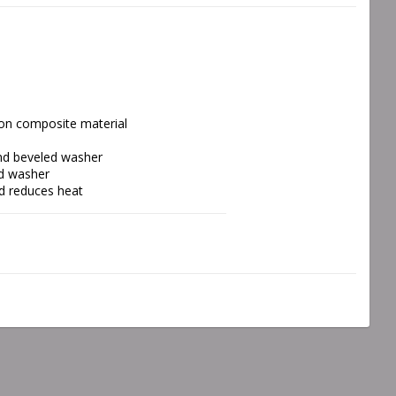
lon composite material
nd beveled washer
ed washer
d reduces heat
er than cast aluminum rim locks and 