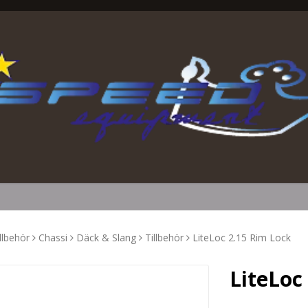
llbehör
Chassi
Däck & Slang
Tillbehör
LiteLoc 2.15 Rim Lock
LiteLoc