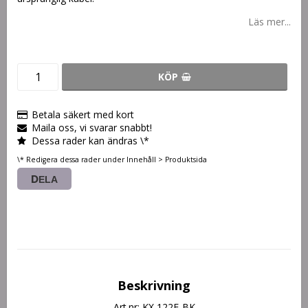
Läs mer...
KÖP
Betala säkert med kort
Maila oss, vi svarar snabbt!
Dessa rader kan ändras \*
\* Redigera dessa rader under Innehåll > Produktsida
DELA
Beskrivning
Art.nr: KX 122F-BK