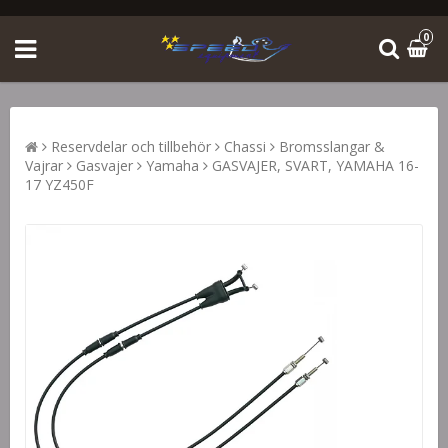
0
Reservdelar och tillbehör
Chassi
Bromsslangar &
Vajrar
Gasvajer
Yamaha
GASVAJER, SVART, YAMAHA 16-
17 YZ450F