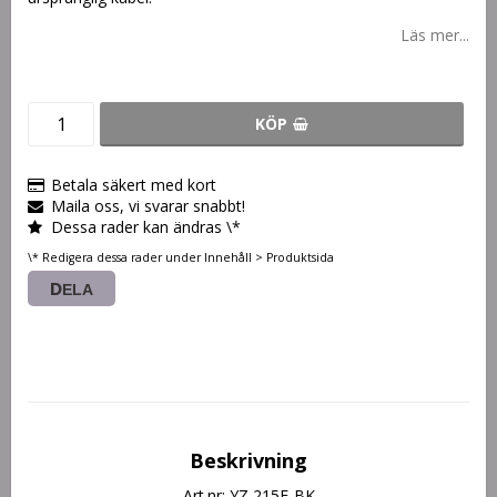
Läs mer...
KÖP
Betala säkert med kort
Maila oss, vi svarar snabbt!
Dessa rader kan ändras \*
\* Redigera dessa rader under Innehåll > Produktsida
DELA
Beskrivning
Art.nr: YZ 215F-BK