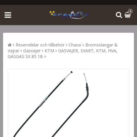
0
Reservdelar och tillbehör
Chassi
Bromsslangar &
Vajrar
Gasvajer
KTM
GASVAJER, SVART, KTM, HVA,
GASGAS SX 85 18->