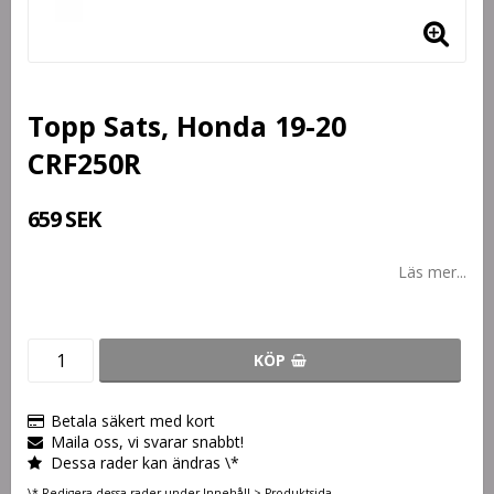
Topp Sats, Honda 19-20
CRF250R
659 SEK
Läs mer...
KÖP
Betala säkert med kort
Maila oss, vi svarar snabbt!
Dessa rader kan ändras \*
\* Redigera dessa rader under Innehåll > Produktsida