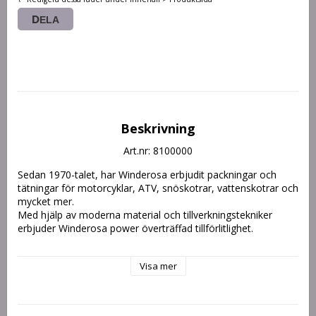
DELA
Beskrivning
Art.nr: 8100000
Sedan 1970-talet, har Winderosa erbjudit packningar och 
tätningar för motorcyklar, ATV, snöskotrar, vattenskotrar och 
mycket mer.
Med hjälp av moderna material och tillverkningstekniker 
erbjuder Winderosa power överträffad tillförlitlighet.
TOPPSATS: Dessa kit inkluderar cylinderfotspackning, 
Visa mer
topplockspackning, insugspackning mm.
Dessa kit är utformade för ett kolvbyte.